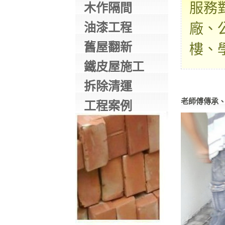
服務
木作隔間
油漆工程
廠、
舊屋翻新
樓、
鐵皮屋施工
拆除清運
老師傅傳承
工程案例