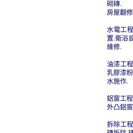
砌磚.
房屋翻修
水電工程
置.衛浴
維修.
油漆工程
乳膠漆粉
水施作.
鋁窗工程
外凸鋁窗
拆除工程
磚拆除.