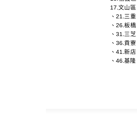
17.
文山區
、21.
三重
、26.
板橋
、31.
三芝
、36.
貢寮
、41.
新店
、46.
基隆