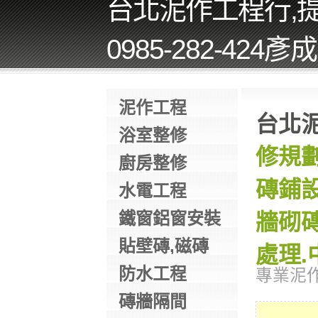
台北泥作工程行,
0985-282-424
泥作工程
台北
浴室整修
修規劃
廚房整修
磚鋪設
水電工程
鐵窗鋁窗安裝
牆砌磚
貼壁磚,磁磚
處理.
防水工程
專業泥
磚牆隔間